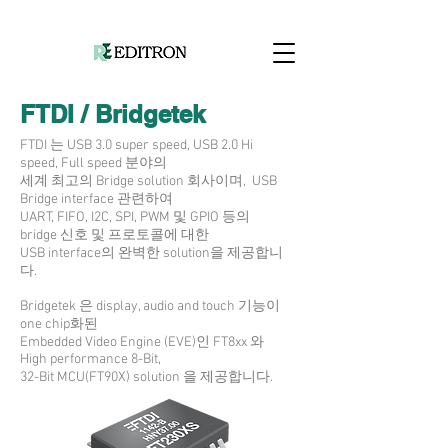
FTDI / Bridgetek
FTDI 는 USB 3.0 super speed, USB 2.0 Hi
speed, Full speed 분야의
세계 최고의 Bridge solution 회사이며, USB
Bridge interface 관련하여
UART, FIFO, I2C, SPI, PWM 및 GPIO 등의
bridge 신호 및 프로토콜에 대한
USB interface의 완벽한 solution을 제공합니
다.
Bridgetek 은 display, audio and touch 기능이
one chip화된
Embedded Video Engine (EVE)인 FT8xx 와
High performance 8-Bit,
32-Bit MCU(FT90X) solution 을 제공합니다.